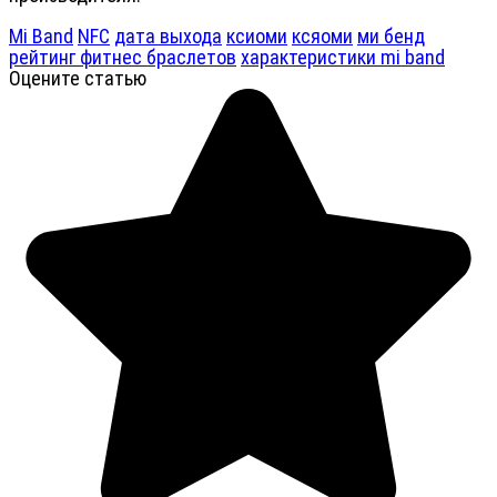
Mi Band
NFC
дата выхода
ксиоми
ксяоми
ми бенд
рейтинг фитнес браслетов
характеристики mi band
Оцените статью