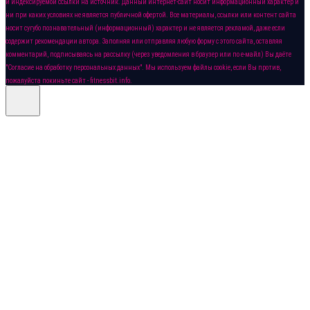
и индексируемой ссылки на источник. Данный интернет-сайт носит информационный характер и
ни при каких условиях не является публичной офертой. Все материалы, ссылки или контент сайта
носит сугубо познавательный (информационный) характер и не является рекламой, даже если
содержит рекомендации автора. Заполняя или отправляя любую форму с этого сайта, оставляя
комментарий, подписываясь на рассылку (через уведомления в браузер или по е-майл) Вы даёте
"Согласие на обработку персональных данных". Мы используем файлы cookie, если Вы против,
пожалуйста покиньте сайт - fitnessbit.info.