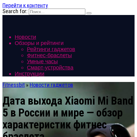
Перейти к контенту
Search for:
Новости
Обзоры и рейтинги
Рейтинги гаджетов
Фитнес-браслеты
Умные часы
Смарт-устройства
Инструкции
Fitnessbit
»
Новости гаджетов
Дата выхода Xiaomi Mi Band
5 в России и мире — обзор
характеристик фитнес
браслета