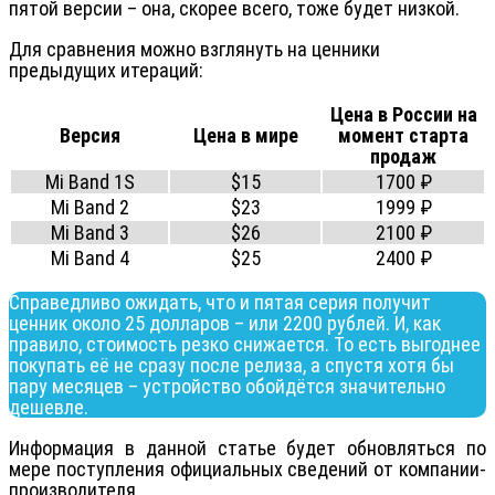
пятой версии – она, скорее всего, тоже будет низкой.
Для сравнения можно взглянуть на ценники
предыдущих итераций:
Цена в России на
Версия
Цена в мире
момент старта
продаж
Mi Band 1S
$15
1700 ₽
Mi Band 2
$23
1999 ₽
Mi Band 3
$26
2100 ₽
Mi Band 4
$25
2400 ₽
Справедливо ожидать, что и пятая серия получит
ценник около 25 долларов – или 2200 рублей. И, как
правило, стоимость резко снижается. То есть выгоднее
покупать её не сразу после релиза, а спустя хотя бы
пару месяцев – устройство обойдётся значительно
дешевле.
Информация в данной статье будет обновляться по
мере поступления официальных сведений от компании-
производителя.