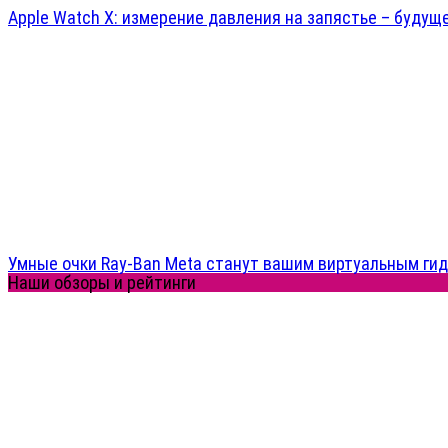
Apple Watch X: измерение давления на запястье – будущ
Умные очки Ray-Ban Meta станут вашим виртуальным ги
Наши обзоры и рейтинги