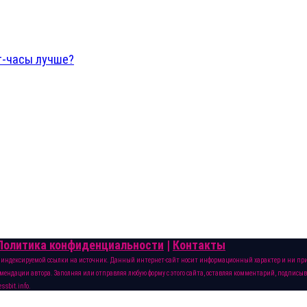
рт-часы лучше?
Политика конфиденциальности
|
Контакты
и индексируемой ссылки на источник. Данный интернет-сайт носит информационный характер и ни при к
ендации автора. Заполняя или отправляя любую форму с этого сайта, оставляя комментарий, подписываяс
ssbit.info.