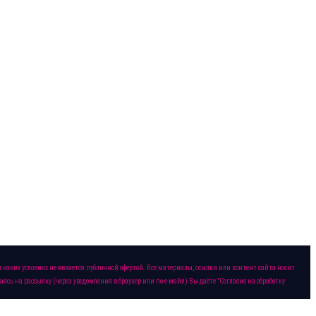
аких условиях не является публичной офертой. Все материалы, ссылки или контент сайта носит
ь на рассылку (через уведомления в браузер или по е-майл) Вы даёте "Согласие на обработку