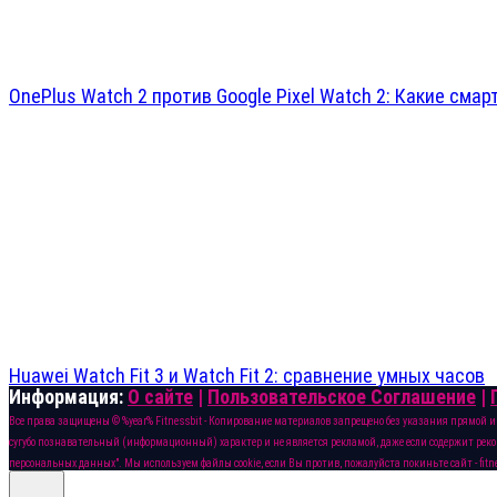
OnePlus Watch 2 против Google Pixel Watch 2: Какие сма
Huawei Watch Fit 3 и Watch Fit 2: сравнение умных часов
Информация:
О сайте
|
Пользовательское Соглашение
|
Все права защищены © %year% Fitnessbit - Копирование материалов запрещено без указания прямой 
сугубо познавательный (информационный) характер и не является рекламой, даже если содержит реком
персональных данных". Мы используем файлы cookie, если Вы против, пожалуйста покиньте сайт - fitne