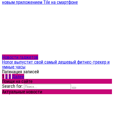
новым приложением Tile на смартфоне
Новости гаджетов
Honor выпустит свой самый дешевый фитнес-трекер и
умные часы
Пагинация записей
1
2
3
Далее
Поищи на сайте
Search for:
Актуальные новости