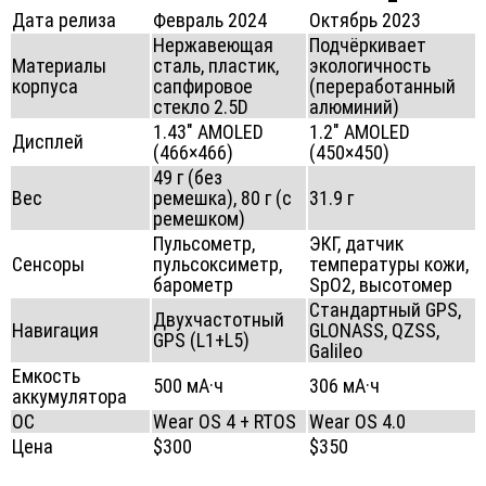
Дата релиза
Февраль 2024
Октябрь 2023
Нержавеющая
Подчёркивает
Материалы
сталь, пластик,
экологичность
корпуса
сапфировое
(переработанный
стекло 2.5D
алюминий)
1.43″ AMOLED
1.2″ AMOLED
Дисплей
(466×466)
(450×450)
49 г (без
Вес
ремешка), 80 г (с
31.9 г
ремешком)
Пульсометр,
ЭКГ, датчик
Сенсоры
пульсоксиметр,
температуры кожи,
барометр
SpO2, высотомер
Стандартный GPS,
Двухчастотный
Навигация
GLONASS, QZSS,
GPS (L1+L5)
Galileo
Емкость
500 мА·ч
306 мА·ч
аккумулятора
ОС
Wear OS 4 + RTOS
Wear OS 4.0
Цена
$300
$350