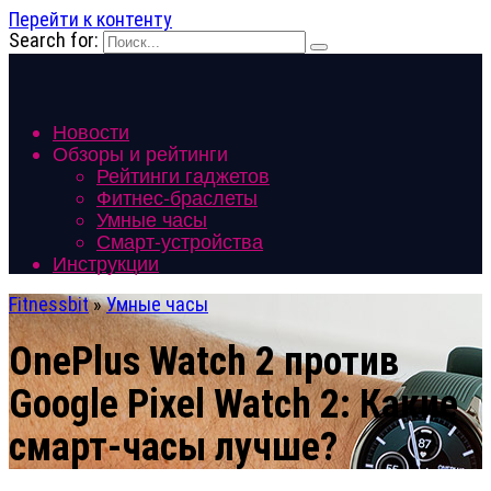
Перейти к контенту
Search for:
Новости
Обзоры и рейтинги
Рейтинги гаджетов
Фитнес-браслеты
Умные часы
Смарт-устройства
Инструкции
Fitnessbit
»
Умные часы
OnePlus Watch 2 против
Google Pixel Watch 2: Какие
смарт-часы лучше?