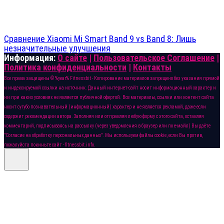
Сравнение Xiaomi Mi Smart Band 9 vs Band 8: Лишь
незначительные улучшения
Информация:
О сайте
|
Пользовательское Соглашение
|
Политика конфиденциальности
|
Контакты
Все права защищены © %year% Fitnessbit - Копирование материалов запрещено без указания прямой
и индексируемой ссылки на источник. Данный интернет-сайт носит информационный характер и
ни при каких условиях не является публичной офертой. Все материалы, ссылки или контент сайта
носит сугубо познавательный (информационный) характер и не является рекламой, даже если
содержит рекомендации автора. Заполняя или отправляя любую форму с этого сайта, оставляя
комментарий, подписываясь на рассылку (через уведомления в браузер или по е-майл) Вы даёте
"Согласие на обработку персональных данных". Мы используем файлы cookie, если Вы против,
пожалуйста покиньте сайт - fitnessbit.info.