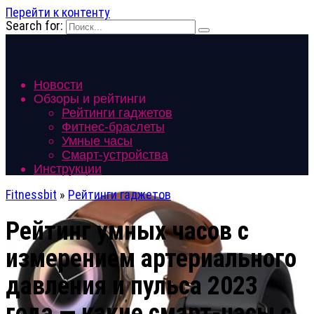
Перейти к контенту
Search for:
Новости
Обзоры и рейтинги
Рейтинги гаджетов
Фитнес-браслеты
Умные часы
Смарт-устройства
Инструкции
Fitnessbit
»
Рейтинги гаджетов
Рейтинг умных часов с
измерением артериального
давления и пульса 2023
года — какие смарт-часы с