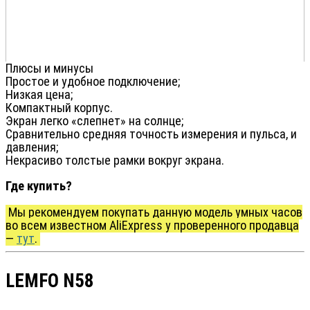
Плюсы и минусы
Простое и удобное подключение;
Низкая цена;
Компактный корпус.
Экран легко «слепнет» на солнце;
Сравнительно средняя точность измерения и пульса, и
давления;
Некрасиво толстые рамки вокруг экрана.
Где купить?
Мы рекомендуем покупать данную модель умных часов
во всем известном AliExpress у проверенного продавца
—
тут
.
LEMFO N58