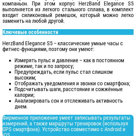
компаньон. При этом корпус HerzBand Elegance S5
выполняется из легкого стального сплава, в комплект
входит силиконовый ремешок, который можно легко
заменить на любой другой.
Ключевые особенности
HerzBand Elegance S5 – классические умные часы с
фитнес-функциями, поэтому они умеют:
Измерять пульс и давление – как в постоянном
режиме, так и по запросу;
Предупреждать, если пульс стал слишком
высоким;
Отображать уведомления и звонки со смартфона;
Подсчитывать шаги, расстояние и сожжённые
калории;
Анализировать сон и отслеживать активность
днем.
Фирменное приложение умеет записывать результаты
измерений, а также маршруты тренировок (используя
GPS смартфона). Устройство совместимо с Android и
iOS.