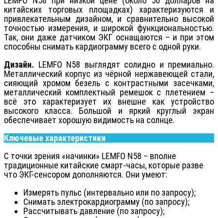
LEMFO N58 при низкой цене (около 50 долларов на
китайских торговых площадках) характеризуются и
привлекательным дизайном, и сравнительно высокой
точностью измерения, и широкой функциональностью.
Так, они даже датчиком ЭКГ оснащаются – и при этом
способны снимать кардиограмму всего с одной руки.
Дизайн.
LEMFO N58 выглядят солидно и премиально.
Металлический корпус из чёрной нержавеющей стали,
сияющий хромом безель с контрастными засечками,
металлический комплектный ремешок с плетением –
всё это характеризует их внешне как устройство
высокого класса. Большой и яркий круглый экран
обеспечивает хорошую видимость на солнце.
Ключевые характеристики
С точки зрения «начинки» LEMFO N58 – вполне
традиционные китайские смарт-часы, которые разве
что ЭКГ-сенсором дополняются. Они умеют:
Измерять пульс (интервально или по запросу);
Снимать электрокардиограмму (по запросу);
Рассчитывать давление (по запросу);