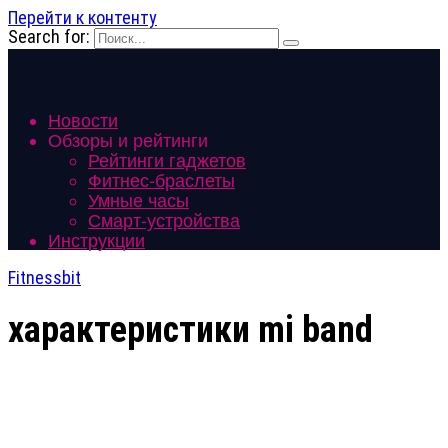
Перейти к контенту
Search for:
Новости
Обзоры и рейтинги
Рейтинги гаджетов
Фитнес-браслеты
Умные часы
Смарт-устройства
Инструкции
Fitnessbit
характеристики mi band