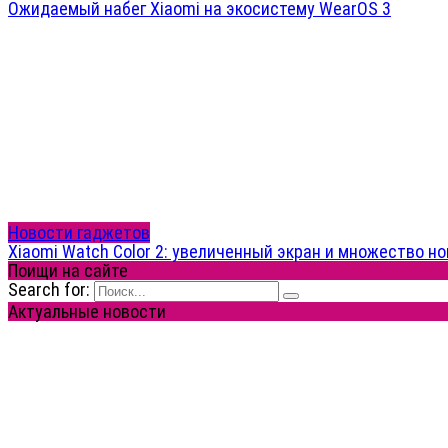
Ожидаемый набег Xiaomi на экосистему WearOS 3
Новости гаджетов
Xiaomi Watch Color 2: увеличенный экран и множество н
Поищи на сайте
Search for:
Актуальные новости