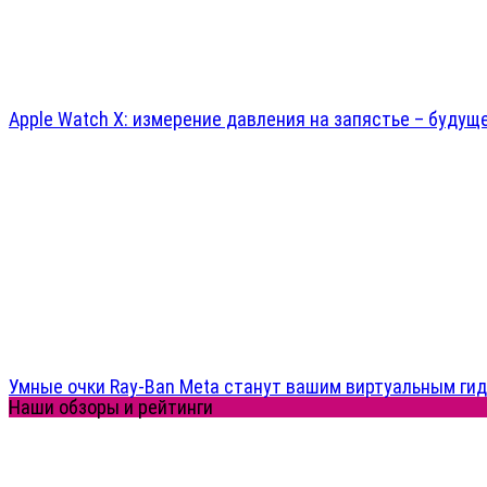
Apple Watch X: измерение давления на запястье – будущ
Умные очки Ray-Ban Meta станут вашим виртуальным ги
Наши обзоры и рейтинги