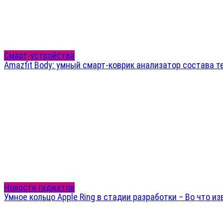
Смарт-устройства
Amazfit Body: умный смарт-коврик анализатор состава т
Новости гаджетов
Умное кольцо Apple Ring в стадии разработки – Во что и