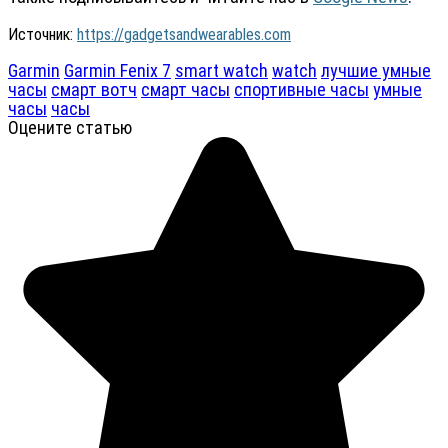
Источник:
https://gadgetsandwearables.com
Garmin
Garmin Fenix 7
smart watch
watch
лучшие умные
часы
смарт вотч
смарт часы
спортивные часы
умные
часы
часы
Оцените статью