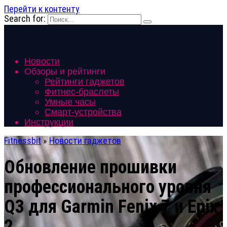
Перейти к контенту
Search for:
Новости
Обзоры и рейтинги
Рейтинги гаджетов
Фитнес-браслеты
Умные часы
Смарт-устройства
Инструкции
Fitnessbit
»
Новости гаджетов
Обновление прошивки
профессионального уровня
Q3 для Garmin Fenix 7 и Epix
2