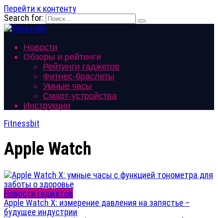
Перейти к контенту
Search for:
Новости
Обзоры и рейтинги
Рейтинги гаджетов
Фитнес-браслеты
Умные часы
Смарт-устройства
Инструкции
Fitnessbit
Apple Watch
Новости гаджетов
Apple Watch X: измерение давления на запястье –
будущее индустрии